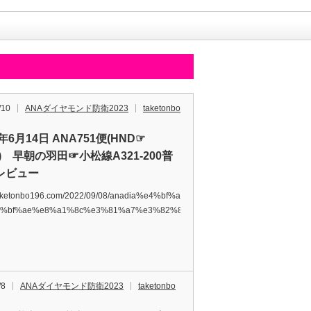
/10
ANAダイヤモンド防衛2023
taketonbo
2年6月14日 ANA751便(HND☞
) 早朝の羽田☞小松線A321-200普
レビュー
/taketonbo196.com/2022/09/08/anadia%e4%bf%ae%e8%a1%8c-
e4%bf%ae%e8%a1%8c%e3%81%a7%e3%82%82%e3%82%aa%e…
/8
ANAダイヤモンド防衛2023
taketonbo