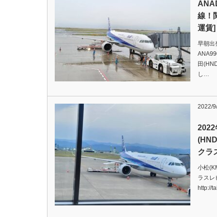
ANA
線！
運賃]
早朝出発
ANA9
田(HN
し…
2022/9
202
(HN
クラ
小松(K
ラスレ
http: