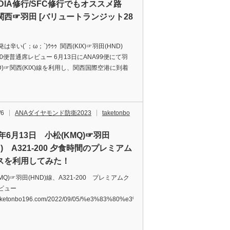
DIA修行/SFC修行でもオススメ路
関西☞羽田 [バリュートランジット28
は辛い(´；ω；`)ｳｩｩ 関西(KIX)☞羽田(HND)
90便普通席レビュー 6月13日にANA99便にて羽
D)☞関西(KIX)線を利用し、関西国際空港に到着
/6
ANAダイヤモンド防衛2023
taketonbo
2年6月13日 小松(KMQ)☞羽田
D) A321-200 夕食時間のプレミアム
スを利用してみた！
MQ)☞羽田(HND)線、A321-200 プレミアムク
ビュー
//taketonbo196.com/2022/09/05/%e3%83%80%e3%82%a4%e3%83%a4%e3%83