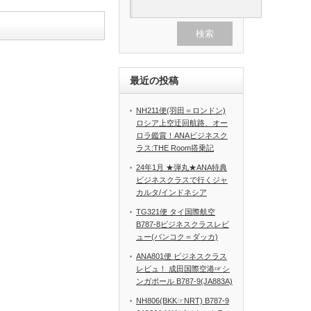
最近の投稿
NH211便(羽田＝ロンドン)
ロシア上空迂回航路、オー
ロラ鑑賞！ANAビジネスク
ラス:THE Room搭乗記
24年1月 ★弾丸★ANA特典
ビジネスクラスで行くジャ
カルタ/インドネシア
TG321便 タイ国際航空
B787-8ビジネスクラスレビ
ュー(バンコク＝ダッカ)
ANA801便 ビジネスクラス
レビュ！ 成田国際空港☞シ
ンガポール B787-9(JA883A)
NH806(BKK☞NRT) B787-9