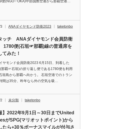
09便(NGO☞OKA)中部国際空港から那覇空港…
/3
ANAダイヤモンド防衛2023
taketonbo
タッチ ANAダイヤモンド会員防衛
3 1780便(石垣☞那覇)線の普通席を
してみた！
ダイヤモンド会員防衛2023 6月15日、到着した
7便(那覇☞石垣)の折り返し便である1780便を利用
石垣島から那覇へ向かう。 石垣空港でのトラン
時間は35分、昨年なら外の空気を吸…
/2
未分類
taketonbo
】2022年9月1日～30日までUnited
linesがSPG(マリオットポイント)から
したら+30％ボーナスマイルが付与さ