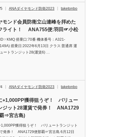
/5
ANAダイヤモンド防衛2023
taketonbo
ヤモンド会員防衛立山連峰を拝めた
フライト！ ANA755便:羽田☞小松
D☞KMQ 搭乗口:70番 機体番号：A321-
JA149A) 搭乗日:2022年6月13日 クラス:普通席 運
ュートランジット28(運賃6) …
/4
ANAダイヤモンド防衛2023
taketonbo
に+1,000PP獲得狙うぞ！ バリュー
ンジット28運賃で発券！ ANA1729
那覇⇒宮古島)
+1,000PP獲得狙うぞ！ バリュートランジット
で発券！ ANA1729便那覇☞宮古島 6月12日