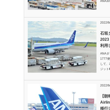
ANA3
2022/9
石垣
202
利用
ANA
177
して、
ジット
2022/9
【朗報
Air
移行