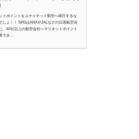
！
ットポイントをユナイテッド航空へ移行するな
でしょ！！ SPGはANAやJALなどの日系航空会
む、40社以上の航空会社へマリオットポイント
降でき…