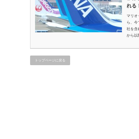
れる
マリオ
ら、今
社を含
から以
トップページに戻る