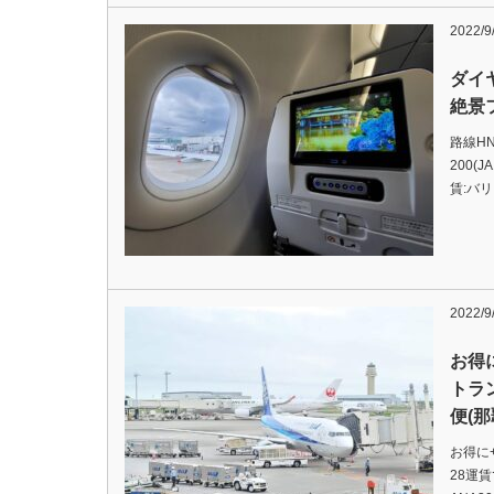
2022/9
ダイ
絶景
路線HN
200(
賃:バリ
2022/9
お得
トラ
便(
お得に
28運賃