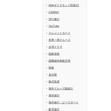
ANAダイヤモンド防衛21
CASINO
SFC修行
YouTube
クレジットカード
世界一周クルーズ
台湾ドラマ
国家資格
国際線特典航空券
情報
未分類
株式投資
海外クルーズ船紹介
海外旅行
海外旅行：ピースボート
航空旅行