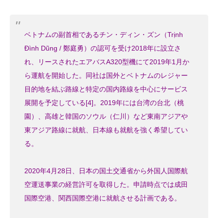
ベトナムの副首相であるチン・ディン・ズン（Trịnh
Đình Dũng / 鄭庭勇）の認可を受け2018年に設立さ
れ、リースされたエアバスA320型機にて2019年1月か
ら運航を開始した。同社は国外とベトナムのレジャー
目的地を結ぶ路線と特定の国内路線を中心にサービス
展開を予定している[4]。2019年には台湾の台北（桃
園）、高雄と韓国のソウル（仁川）など東南アジアや
東アジア路線に就航、日本線も就航を強く希望してい
る。
2020年4月28日、日本の国土交通省から外国人国際航
空運送事業の経営許可を取得した。申請時点では成田
国際空港、関西国際空港に就航させる計画である。