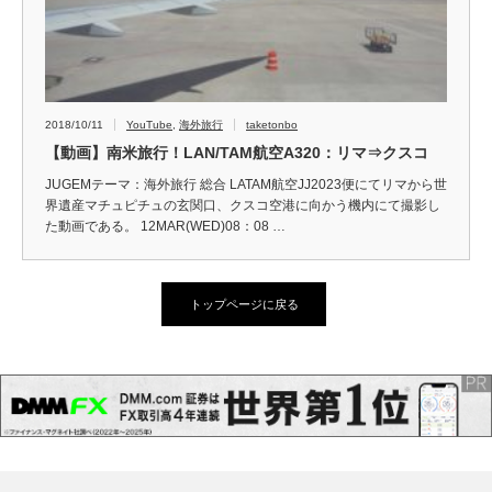
2018/10/11
YouTube
,
海外旅行
taketonbo
【動画】南米旅行！LAN/TAM航空A320：リマ⇒クスコ
JUGEMテーマ：海外旅行 総合 LATAM航空JJ2023便にてリマから世
界遺産マチュピチュの玄関口、クスコ空港に向かう機内にて撮影し
た動画である。 12MAR(WED)08：08 …
トップページに戻る