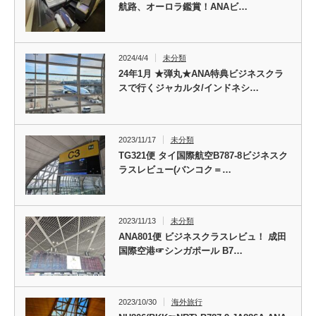
航路、オーロラ鑑賞！ANAビ…
2024/4/4
未分類
24年1月 ★弾丸★ANA特典ビジネスクラ
スで行くジャカルタ/インドネシ…
2023/11/17
未分類
TG321便 タイ国際航空B787-8ビジネスク
ラスレビュー(バンコク＝…
2023/11/13
未分類
ANA801便 ビジネスクラスレビュ！ 成田
国際空港☞シンガポール B7…
2023/10/30
海外旅行