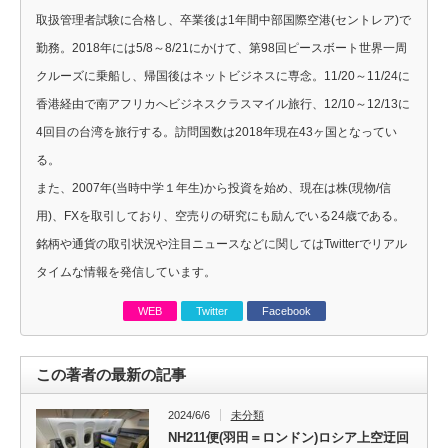
取扱管理者試験に合格し、卒業後は1年間中部国際空港(セントレア)で
勤務。2018年には5/8～8/21にかけて、第98回ピースボート世界一周
クルーズに乗船し、帰国後はネットビジネスに専念。11/20～11/24に
香港経由で南アフリカへビジネスクラスマイル旅行、12/10～12/13に
4回目の台湾を旅行する。訪問国数は2018年現在43ヶ国となってい
る。
また、2007年(当時中学１年生)から投資を始め、現在は株(現物/信
用)、FXを取引しており、空売りの研究にも励んでいる24歳である。
銘柄や通貨の取引状況や注目ニュースなどに関してはTwitterでリアル
タイムな情報を発信しています。
WEB
Twitter
Facebook
この著者の最新の記事
2024/6/6
未分類
NH211便(羽田＝ロンドン)ロシア上空迂回