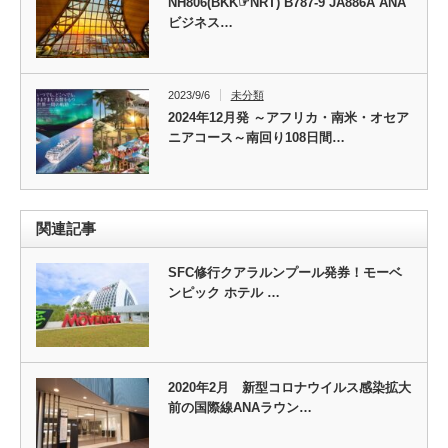
NH806(BKK☞NRT) B787-9 JA886A ANA
ビジネス…
2023/9/6
未分類
2024年12月発 ～アフリカ・南米・オセア
ニアコース～南回り108日間…
関連記事
SFC修行クアラルンプール発券！モーベ
ンピック ホテル …
2020年2月 新型コロナウイルス感染拡大
前の国際線ANAラウン…