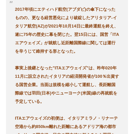
2017年頃にエティハド航空(アブダビ)の傘下になった
ものの、更なる経営悪化により破綻したアリタリア-イ
タリア航空(AZ)が2021年10月14日に最終運航を終え、
遂に75年の歴史に幕を閉じた。翌15日には、国営「ITA
エアウェイズ」が就航し近距離国際線に関しては運行
を辛うじて維持する形となった。
事実上後継となった”ITAエアウェイズ”は、昨年020年
11月に設立されたイタリアの経済開発省が100％出資す
る国営企業。当面は規模を縮小して運航し、長距離国
際線では羽田(日本)やニューヨーク(米国)線の再就航を
予定している。
ITAエアウェイズの初便は、イタリアミラノ・リナーテ
空港から約850km離れた距離にあるアドリア海の都市