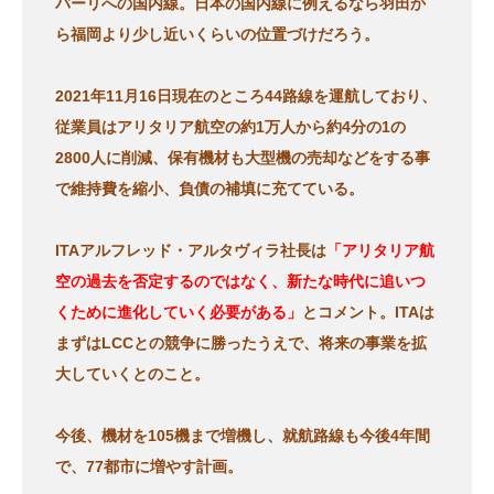
バーリへの国内線。日本の国内線に例えるなら羽田か
ら福岡より少し近いくらいの位置づけだろう。
2021年11月16日現在のところ44路線を運航しており、
従業員はアリタリア航空の約1万人から約4分の1の
2800人に削減、保有機材も大型機の売却などをする事
で維持費を縮小、負債の補填に充てている。
ITAアルフレッド・アルタヴィラ社長は
「アリタリア航
空の過去を否定するのではなく、新たな時代に追いつ
くために進化していく必要がある」
とコメント。ITAは
まずはLCCとの競争に勝ったうえで、将来の事業を拡
大していくとのこと。
今後、機材を105機まで増機し、就航路線も今後4年間
で、77都市に増やす計画。