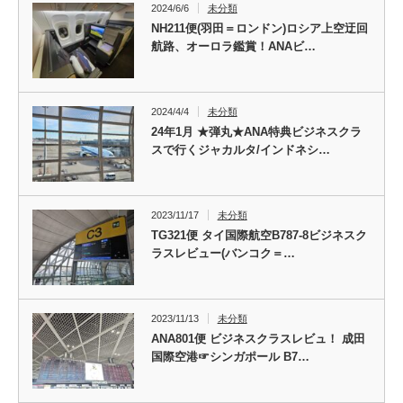
2024/6/6
未分類
NH211便(羽田＝ロンドン)ロシア上空迂回
航路、オーロラ鑑賞！ANAビ…
2024/4/4
未分類
24年1月 ★弾丸★ANA特典ビジネスクラ
スで行くジャカルタ/インドネシ…
2023/11/17
未分類
TG321便 タイ国際航空B787-8ビジネスク
ラスレビュー(バンコク＝…
2023/11/13
未分類
ANA801便 ビジネスクラスレビュ！ 成田
国際空港☞シンガポール B7…