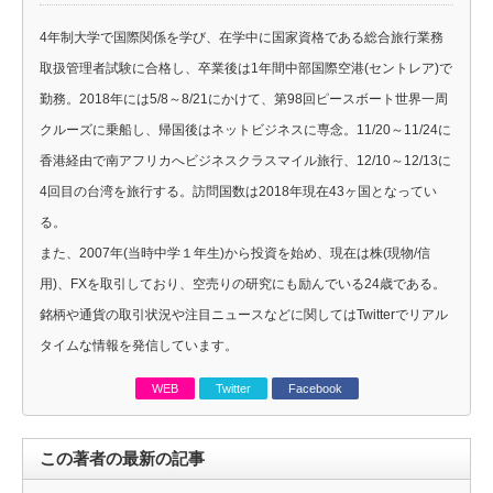
4年制大学で国際関係を学び、在学中に国家資格である総合旅行業務
取扱管理者試験に合格し、卒業後は1年間中部国際空港(セントレア)で
勤務。2018年には5/8～8/21にかけて、第98回ピースボート世界一周
クルーズに乗船し、帰国後はネットビジネスに専念。11/20～11/24に
香港経由で南アフリカへビジネスクラスマイル旅行、12/10～12/13に
4回目の台湾を旅行する。訪問国数は2018年現在43ヶ国となってい
る。
また、2007年(当時中学１年生)から投資を始め、現在は株(現物/信
用)、FXを取引しており、空売りの研究にも励んでいる24歳である。
銘柄や通貨の取引状況や注目ニュースなどに関してはTwitterでリアル
タイムな情報を発信しています。
WEB
Twitter
Facebook
この著者の最新の記事