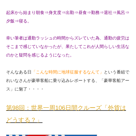
起床から始まり朝食⇒身支度⇒出勤⇒昼食⇒勤務⇒退社⇒風呂⇒
夕飯⇒寝る。
幸い筆者は通勤ラッシュの時間からズレていた為、通勤の疲労は
そこまで感じていなかったが、果たしてこれが人間らしい生活な
のかと疑問を感じるようになった。
そんなある日
「こんな時間に地球征服するなんて」
という番組で
れいなさんが豪華客船に乗り込みレポートする、「豪華客船アー
ス」に魅了・・・・
第98回：世界一周106日間クルーズ「外貨は
どうする？」