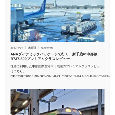
2023/4/24
未分類
taketonbo
ANAダイナミックパッケージで行く 新千歳☞中部線
B737-800プレミアムクラスレビュー
往路に利用した中部国際空港☞千歳線のプレミアムクラスレビュー
はこちら。
https://taketonbo196.com/2023/03/11/ana%e3%83%80%e3%82%a4%e