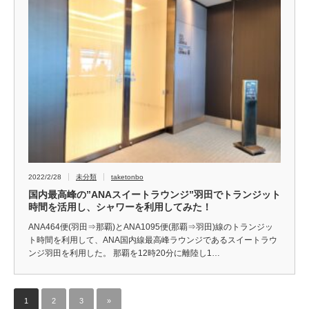
2022/2/28
未分類
taketonbo
国内最高峰の”ANAスイートラウンジ”羽田でトランジット
時間を活用し、シャワーを利用してみた！
ANA464便(羽田⇒那覇)とANA1095便(那覇⇒羽田)線のトランジッ
ト時間を利用して、ANA国内線最高峰ラウンジであるスイートラウ
ンジ羽田を利用した。 那覇を12時20分に離陸し1…
1
2
3
»