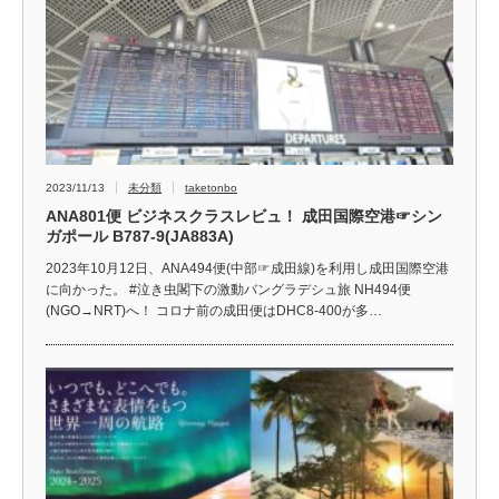
2023/11/13
未分類
taketonbo
ANA801便 ビジネスクラスレビュ！ 成田国際空港☞シン
ガポール B787-9(JA883A)
2023年10月12日、ANA494便(中部☞成田線)を利用し成田国際空港
に向かった。 #泣き虫閣下の激動バングラデシュ旅 NH494便
(NGO→NRT)へ！ コロナ前の成田便はDHC8-400が多…