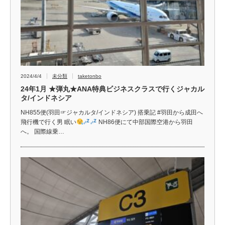
2024/4/4
未分類
taketonbo
24年1月 ★弾丸★ANA特典ビジネスクラスで行くジャカル
タ/インドネシア
NH855便(羽田☞ジャカルタ/インドネシア) 搭乗記 #羽田から成田へ
飛行機で行く男 眠い
NH86便にて中部国際空港から羽田
へ。 国際線乗…