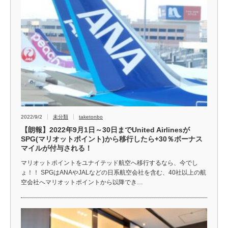
2022/9/2
未分類
taketonbo
【朗報】2022年9月1日～30日までUnited Airlinesが
SPG(マリオットポイント)から移行したら+30％ボーナス
マイルが付与される！
マリオットポイントをユナイテッド航空へ移行するなら、今でし
ょ！！ SPGはANAやJALなどの日系航空会社を含む、40社以上の航
空会社へマリオットポイントから以降でき…