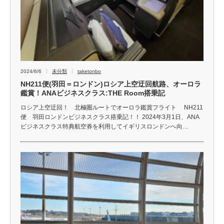
2024/6/6
未分類
taketonbo
NH211便(羽田＝ロンドン)ロシア上空迂回航路、オーロラ
鑑賞！ANAビジネスクラス:THE Room搭乗記
ロシア上空迂回！ 北極圏ルートでオーロラ鑑賞フライト NH211
便 羽田ロンドンビジネスクラス搭乗記！！ 2024年3月1日、ANA
ビジネスクラス特典航空券を利用してイギリスロンドンへ向…