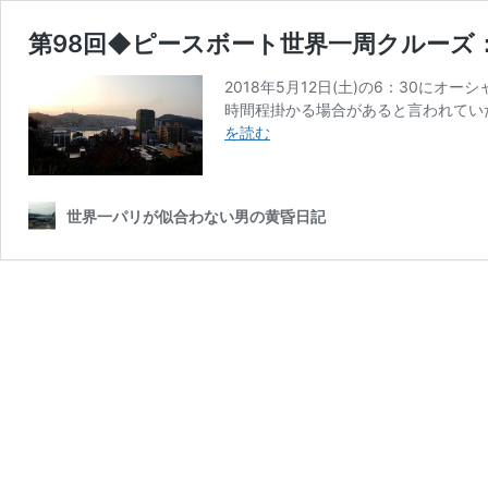
第98回◆ピースボート世界一周クルーズ
2018年5月12日(土)の6：30に
時間程掛かる場合があると言われてい
第
を読む
98
回
◆
世界一パリが似合わない男の黄昏日記
ピ
ー
ス
ボ
ー
ト
世
界
一
周
ク
ル